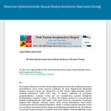
Makale
Restoran İşletmelerinde Sosyal Medya Kullanımı: Marmaris Örneği
Detayına
Dönün
İnd
PD
İnd