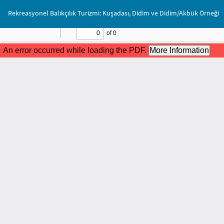
Makale
Rekreasyonel Balıkçılık Turizmi: Kuşadası, Didim ve Didim/Akbük Örneği
Detayına
Dönün