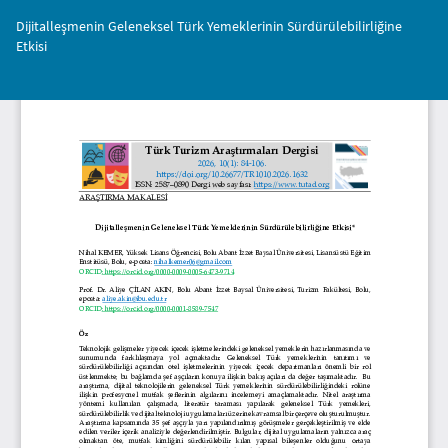
Makale
Dijitalleşmenin Geleneksel Türk Yemeklerinin Sürdürülebilirliğine
Detayına
Etkisi
Dönün
İnd
PD
İnd