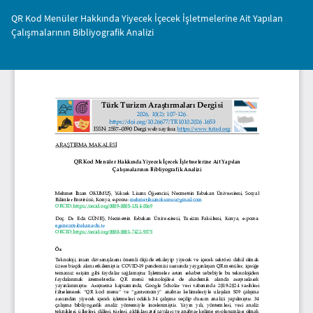
Makale
QR Kod Menüler Hakkında Yiyecek İçecek İşletmelerine Ait Yapılan
Detayına
Çalışmalarının Bibliyografik Analizi
Dönün
İnd
PD
İnd