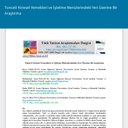
Makale
Tunceli Yöresel Yemekleri ve İşletme Menülerindeki Yeri Üzerine Bir
Detayına
Araştırma
Dönün
İnd
PD
İnd