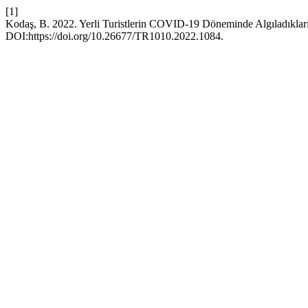
[1]
Kodaş, B. 2022. Yerli Turistlerin COVID-19 Döneminde Algıladıkları 
DOI:https://doi.org/10.26677/TR1010.2022.1084.