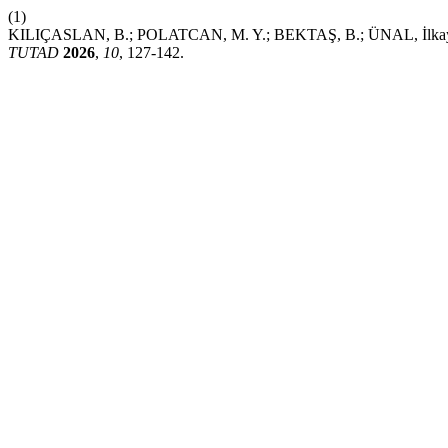
(1)
KILIÇASLAN, B.; POLATCAN, M. Y.; BEKTAŞ, B.; ÜNAL, İlkay. Tunc
TUTAD
2026
,
10
, 127-142.