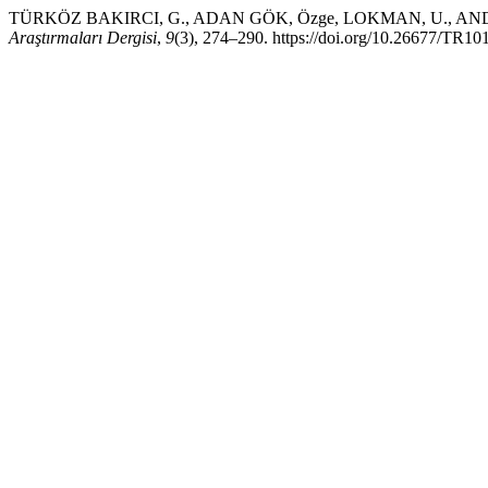
TÜRKÖZ BAKIRCI, G., ADAN GÖK, Özge, LOKMAN, U., ANDAŞ, Şey
Araştırmaları Dergisi
,
9
(3), 274–290. https://doi.org/10.26677/TR1