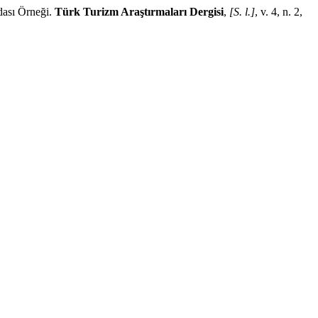
dası Örneği.
Türk Turizm Araştırmaları Dergisi
,
[S. l.]
, v. 4, n. 2,