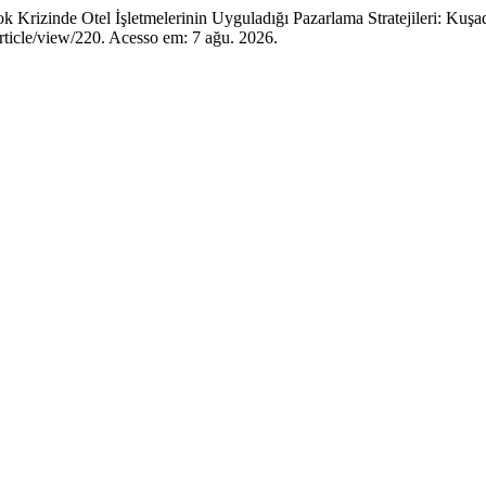
inde Otel İşletmelerinin Uyguladığı Pazarlama Stratejileri: Kuşa
article/view/220. Acesso em: 7 ağu. 2026.