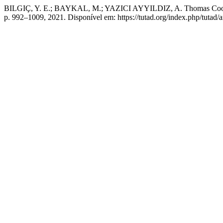
BILGIÇ, Y. E.; BAYKAL, M.; YAZICI AYYILDIZ, A. Thomas Cook Kriz
p. 992–1009, 2021. Disponível em: https://tutad.org/index.php/tutad/