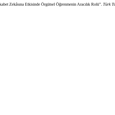
Rekabet Zekâsına Etkisinde Örgütsel Öğrenmenin Aracılık Rolü”.
Türk Tu