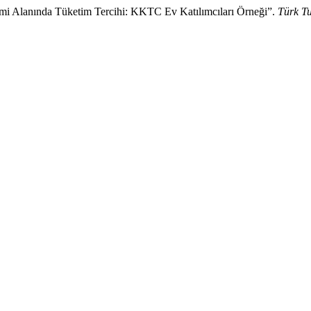
i Alanında Tüketim Tercihi: KKTC Ev Katılımcıları Örneği”.
Türk Tu