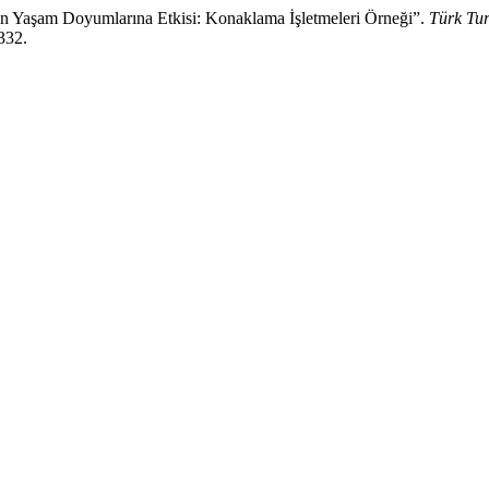
nın Yaşam Doyumlarına Etkisi: Konaklama İşletmeleri Örneği”.
Türk Tur
/332.