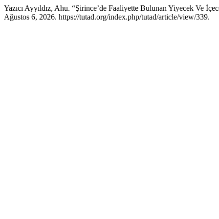
Yazıcı Ayyıldız, Ahu. “Şirince’de Faaliyette Bulunan Yiyecek Ve İçece
Ağustos 6, 2026. https://tutad.org/index.php/tutad/article/view/339.