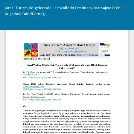
Makale
Kırsal Turizm Bölgelerinde Festivallerin Destinasyon İmajına Etkisi:
Detayına
Kuşadası Caferli Örneği
Dönün
İnd
PD
İnd