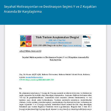
Makale
Seyahat Motivasyonları ve Destinasyon Seçimi: Y ve Z Kuşakları
Detayına
Arasında Bir Karşılaştırma
Dönün
İnd
PD
İnd