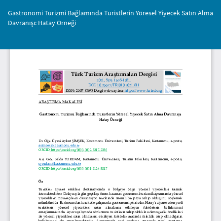
Makale
Gastronomi Turizmi Bağlamında Turistlerin Yöresel Yiyecek Satın Alma
Detayına
Davranışı: Hatay Örneği
Dönün
İnd
PD
İnd