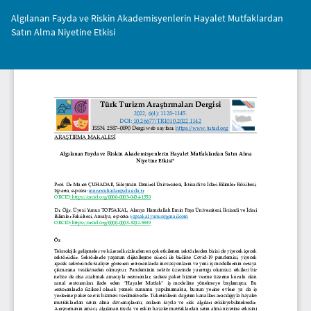
Makale
Algılanan Fayda ve Riskin Akademisyenlerin Hayalet Mutfaklardan
Detayına
Satın Alma Niyetine Etkisi
Dönün
İnd
PD
İnd