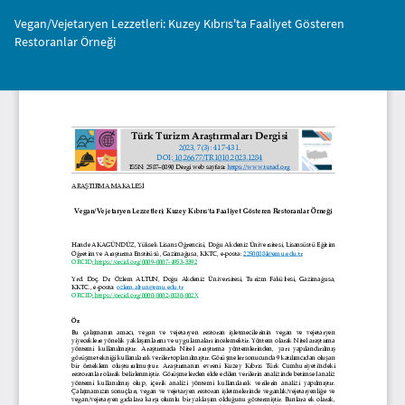
Makale
Vegan/Vejetaryen Lezzetleri: Kuzey Kıbrıs'ta Faaliyet Gösteren
Detayına
Restoranlar Örneği
Dönün
İnd
PD
İnd