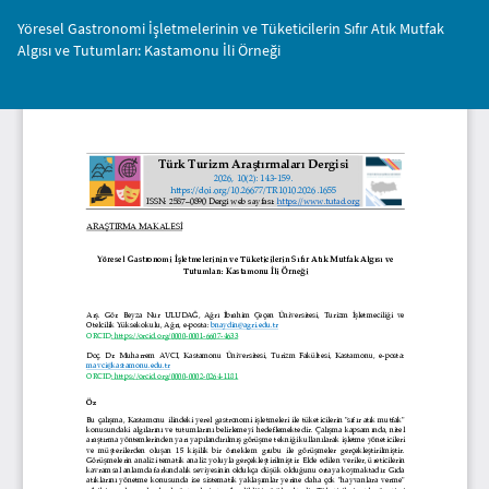
Makale
Yöresel Gastronomi İşletmelerinin ve Tüketicilerin Sıfır Atık Mutfak
Detayına
Algısı ve Tutumları: Kastamonu İli Örneği
Dönün
İnd
PD
İnd