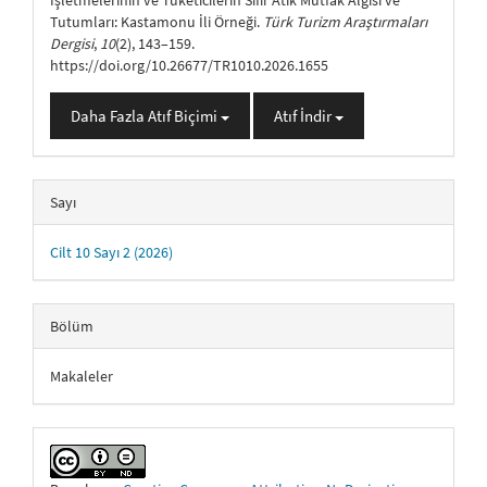
İşletmelerinin ve Tüketicilerin Sıfır Atık Mutfak Algısı ve
Tutumları: Kastamonu İli Örneği.
Türk Turizm Araştırmaları
Dergisi
,
10
(2), 143–159.
https://doi.org/10.26677/TR1010.2026.1655
Daha Fazla Atıf Biçimi
Atıf İndir
Sayı
Cilt 10 Sayı 2 (2026)
Bölüm
Makaleler