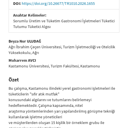
DOI:
https://doi.org/10.26677/TR1010.2026.1655
Anahtar Kelimeler:
Sorumlu Üretim ve Tüketim Gastronomi İşletmeleri Tüketici
Tutumu Tüketici Algısı
##plugins.themes.bootstrap3.article.main##
Beyza Nur ULUDAĞ
Ağrı İbrahim Çeçen Üniversitesi, Turizm İşletmeciliği ve Otelcilik
Yüksekokulu, Ağrı
Muharrem AVCI
Kastamonu Üniversitesi, Turizm Fakültesi, Kastamonu
Özet
Bu çalışma, Kastamonu ilindeki yerel gastronomi işletmeleri ile
tüketicilerin "sıfır atık mutfak"
konusundaki algılarını ve tutumlarını belirlemeyi
hedeflemektedir. Çalışma kapsamında, nitel
araştırma yöntemlerinden yarı yapılandırılmış görüşme tekniği
kullanılarak işletme yöneticileri
ve müşterilerden oluşan 15 kişilik bir örneklem grubu ile