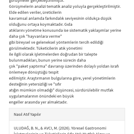
görüşmeler gerçekleştirilmiştir.
Görüşmelerin analizi tematik analiz yoluyla gerçekleştirilmiştir.
Elde edilen veriler, üreticilerin
kavramsal anlamda farkındalık seviyesinin oldukça düşük
olduğunu ortaya koymaktadır. Gıda
atıklarını yönetme konusunda ise sistematik yaklaşımlar yerine
daha çok "hayvanlara verme"
gibi bireysel ve geleneksel yöntemlerin tercih edildiği
görülmektedir. Tüketicilerin atık yönetimi
ile ilgili olarak işletmelerden doğrudan bir talepte
bulunmadıkları, bunun yerine sürecin daha
çok "paket yaptırma" davranışı üzerinden dolaylı yoldan israfı
önlemeye dönüştüğü tespit
edilmiştir. Araştırmanın bulgularına göre, yerel yönetimlerin
desteğinin yetersizliği ve "sıfır
atığın mümkün olmadığı" düşüncesi, sürdürülebilir mutfak
uygulamalarının önündeki en büyük
engeller arasında yer almaktadır.
##plugins.themes.bootstrap3.article.details##
Nasıl Atıf Yapılır
ULUDAĞ, B. N., & AVCI, M. (2026). Yöresel Gastronomi