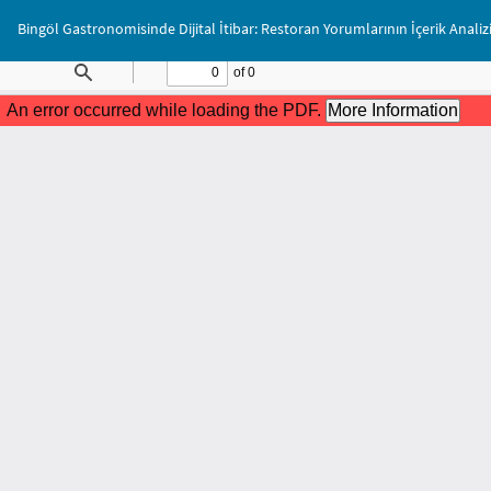
Makale
Bingöl Gastronomisinde Dijital İtibar: Restoran Yorumlarının İçerik Analiz
Detayına
Dönün