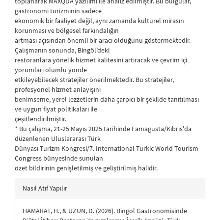
toplanarak MAXQDA yazılımı ile analiz edilmiştir. Bu bulgular,
gastronomi turizminin sadece
ekonomik bir faaliyet değil, aynı zamanda kültürel mirasın
korunması ve bölgesel farkındalığın
artması açısından önemli bir aracı olduğunu göstermektedir.
Çalışmanın sonunda, Bingöl’deki
restoranlara yönelik hizmet kalitesini artıracak ve çevrim içi
yorumları olumlu yönde
etkileyebilecek stratejiler önerilmektedir. Bu stratejiler,
profesyonel hizmet anlayışını
benimseme, yerel lezzetlerin daha çarpıcı bir şekilde tanıtılması
ve uygun fiyat politikaları ile
çeşitlendirilmiştir.
* Bu çalışma, 21-25 Mayıs 2025 tarihinde Famagusta/Kıbrıs'da
düzenlenen Uluslararası Türk
Dünyası Turizm Kongresi/7. International Turkic World Tourism
Congress bünyesinde sunulan
özet bildirinin genişletilmiş ve geliştirilmiş halidir.
##plugins.themes.bootstrap3.article.details##
Nasıl Atıf Yapılır
HAMARAT, H., & UZUN, D. (2026). Bingöl Gastronomisinde