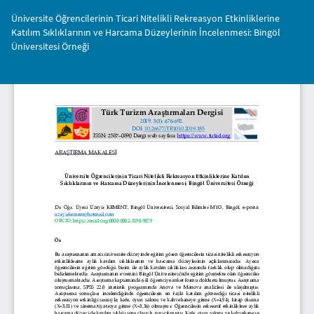
Makale
Üniversite Öğrencilerinin Ticari Nitelikli Rekreasyon Etkinliklerine
Detayına
Katılım Sıklıklarının ve Harcama Düzeylerinin İncelenmesi: Bingöl
Dönün
Üniversitesi Örneği
İnd
PD
İnd