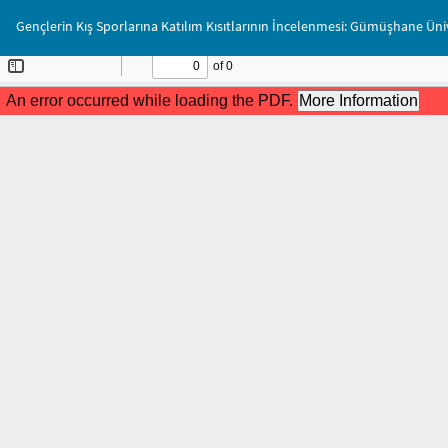
Makale
Gençlerin Kış Sporlarına Katılım Kısıtlarının İncelenmesi: Gümüşhane Üniv
Detayına
Dönün