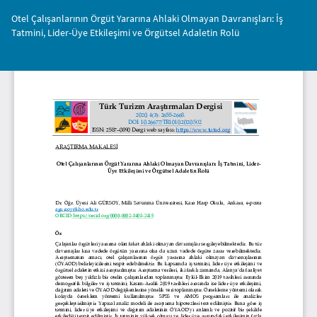
Makale
Otel Çalışanlarının Örgüt Yararına Ahlaki Olmayan Davranışları: İş
Detayına
Tatmini, Lider-Üye Etkileşimi ve Örgütsel Adaletin Rolü
Dönün
İnd
PD
İnd