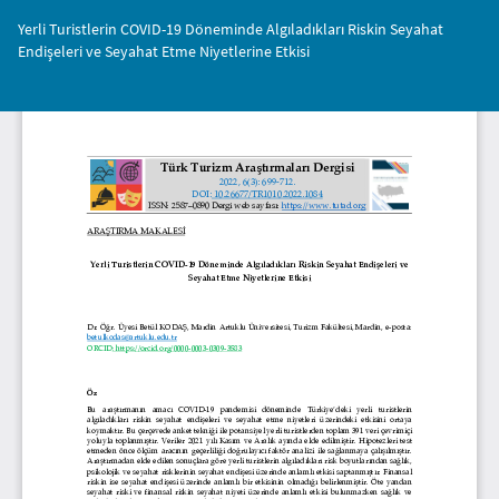
Makale
Yerli Turistlerin COVID-19 Döneminde Algıladıkları Riskin Seyahat
Detayına
Endişeleri ve Seyahat Etme Niyetlerine Etkisi
Dönün
İnd
PD
İnd