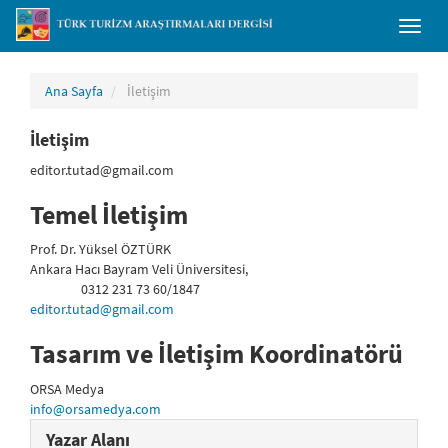
##plugins.themes.bootstrap3.accessible_menu.main_navigation##
Toggl
##plugins.themes.bootstrap3.accessible_menu.main_content##
naviga
##plugins.themes.bootstrap3.accessible_menu.sidebar##
Ana Sayfa
İletişim
İletişim
editor.tutad@gmail.com
Temel İletişim
Prof. Dr. Yüksel ÖZTÜRK
Ankara Hacı Bayram Veli Üniversitesi,
0312 231 73 60/1847
Telefon
editor.tutad@gmail.com
Tasarım ve İletişim Koordinatörü
ORSA Medya
info@orsamedya.com
Yazar Alanı