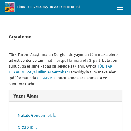
##plugins.themes.bootstrap3.accessible_menu.main_navigation##
Toggl
##plugins.themes.bootstrap3.accessible_menu.main_content##
naviga
##plugins.themes.bootstrap3.accessible_menu.sidebar##
Arşivleme
Türk Turizm Araştırmaları Dergisi’nde yayınlan tüm makalelere
ait üst veriler ve tam metinler .pdf formatında 3. parti bulut bir
sunucuda erişime kapalı bir şekilde saklanır. Ayrıca
TÜBİTAK
ULAKBİM Sosyal Bilimler Veritabanı
aracılığıyla tüm makaleler
.pdf formatında
ULAKBİM
sunucularında saklanmakta ve
sunulmaktadır.
Yazar Alanı
Makale Göndermek İçin
ORCID ID İçin