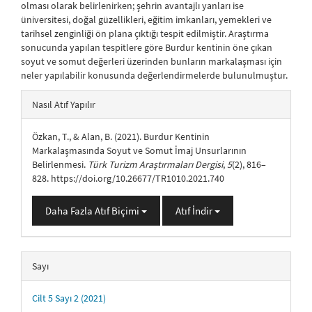
olması olarak belirlenirken; şehrin avantajlı yanları ise
üniversitesi, doğal güzellikleri, eğitim imkanları, yemekleri ve
tarihsel zenginliği ön plana çıktığı tespit edilmiştir. Araştırma
sonucunda yapılan tespitlere göre Burdur kentinin öne çıkan
soyut ve somut değerleri üzerinden bunların markalaşması için
neler yapılabilir konusunda değerlendirmelerde bulunulmuştur.
##plugins.themes.bootstrap3.article.details##
Nasıl Atıf Yapılır
Özkan, T., & Alan, B. (2021). Burdur Kentinin
Markalaşmasında Soyut ve Somut İmaj Unsurlarının
Belirlenmesi.
Türk Turizm Araştırmaları Dergisi
,
5
(2), 816–
828. https://doi.org/10.26677/TR1010.2021.740
Daha Fazla Atıf Biçimi
Atıf İndir
Sayı
Cilt 5 Sayı 2 (2021)