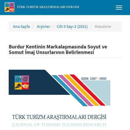
##plugins.themes.bootstrap3.accessible_menu.main_navigation##
Toggl
##plugins.themes.bootstrap3.accessible_menu.main_content##
naviga
##plugins.themes.bootstrap3.accessible_menu.sidebar##
Ana Sayfa
Arşivler
Cilt 5 Sayı 2 (2021)
Makaleler
Burdur Kentinin Markalaşmasında Soyut ve
Somut İmaj Unsurlarının Belirlenmesi
##plugins.themes.bootstrap3.article.sidebar##