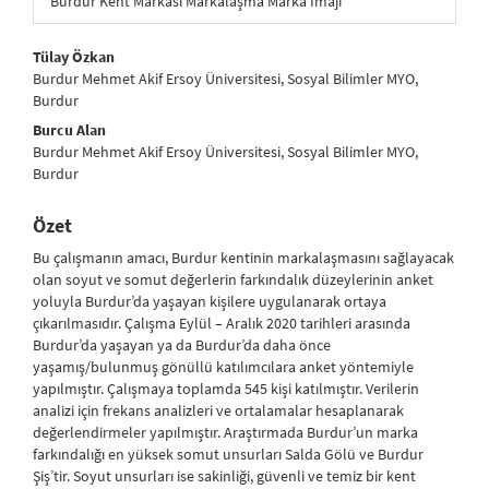
Burdur Kent Markası Markalaşma Marka İmajı
##plugins.themes.bootstrap3.article.main##
Tülay Özkan
Burdur Mehmet Akif Ersoy Üniversitesi, Sosyal Bilimler MYO,
Burdur
Burcu Alan
Burdur Mehmet Akif Ersoy Üniversitesi, Sosyal Bilimler MYO,
Burdur
Özet
Bu çalışmanın amacı, Burdur kentinin markalaşmasını sağlayacak
olan soyut ve somut değerlerin farkındalık düzeylerinin anket
yoluyla Burdur’da yaşayan kişilere uygulanarak ortaya
çıkarılmasıdır. Çalışma Eylül – Aralık 2020 tarihleri arasında
Burdur’da yaşayan ya da Burdur’da daha önce
yaşamış/bulunmuş gönüllü katılımcılara anket yöntemiyle
yapılmıştır. Çalışmaya toplamda 545 kişi katılmıştır. Verilerin
analizi için frekans analizleri ve ortalamalar hesaplanarak
değerlendirmeler yapılmıştır. Araştırmada Burdur’un marka
farkındalığı en yüksek somut unsurları Salda Gölü ve Burdur
Şiş’tir. Soyut unsurları ise sakinliği, güvenli ve temiz bir kent