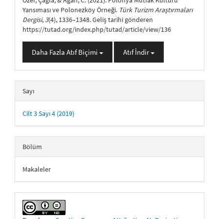
Özer, Çağla, & Ağan, C. (2021). Polonya Mutfak Kültürü
Yansıması ve Polonezköy Örneği.
Türk Turizm Araştırmaları
Dergisi
,
3
(4), 1336–1348. Geliş tarihi gönderen
https://tutad.org/index.php/tutad/article/view/136
Daha Fazla Atıf Biçimi
Atıf İndir
Sayı
Cilt 3 Sayı 4 (2019)
Bölüm
Makaleler