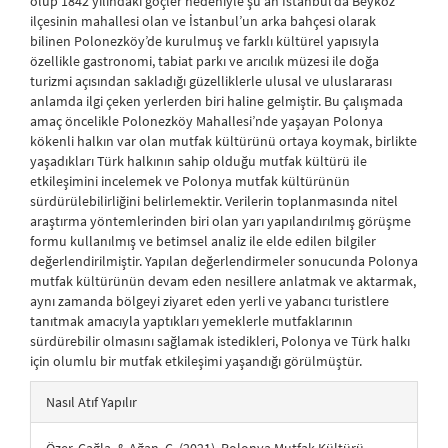
olup 1842 yılındaki göçler nedeniyle şu an İstanbul’da Beykoz
ilçesinin mahallesi olan ve İstanbul’un arka bahçesi olarak
bilinen Polonezköy’de kurulmuş ve farklı kültürel yapısıyla
özellikle gastronomi, tabiat parkı ve arıcılık müzesi ile doğa
turizmi açısından sakladığı güzelliklerle ulusal ve uluslararası
anlamda ilgi çeken yerlerden biri haline gelmiştir. Bu çalışmada
amaç öncelikle Polonezköy Mahallesi’nde yaşayan Polonya
kökenli halkın var olan mutfak kültürünü ortaya koymak, birlikte
yaşadıkları Türk halkının sahip olduğu mutfak kültürü ile
etkileşimini incelemek ve Polonya mutfak kültürünün
sürdürülebilirliğini belirlemektir. Verilerin toplanmasında nitel
araştırma yöntemlerinden biri olan yarı yapılandırılmış görüşme
formu kullanılmış ve betimsel analiz ile elde edilen bilgiler
değerlendirilmiştir. Yapılan değerlendirmeler sonucunda Polonya
mutfak kültürünün devam eden nesillere anlatmak ve aktarmak,
aynı zamanda bölgeyi ziyaret eden yerli ve yabancı turistlere
tanıtmak amacıyla yaptıkları yemeklerle mutfaklarının
sürdürebilir olmasını sağlamak istedikleri, Polonya ve Türk halkı
için olumlu bir mutfak etkileşimi yaşandığı görülmüştür.
##plugins.themes.bootstrap3.article.details##
Nasıl Atıf Yapılır