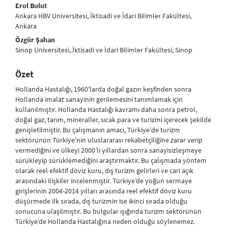
##plugins.themes.bootstrap3.article.main##
Erol Bulut
Ankara HBV Üniversitesi, İktisadi ve İdari Bilimler Fakültesi,
Ankara
Özgür Şahan
Sinop Üniversitesi, İktisadi ve İdari Bilimler Fakültesi, Sinop
Özet
Hollanda Hastalığı, 1960'larda doğal gazın keşfinden sonra
Hollanda imalat sanayinin gerilemesini tanımlamak için
kullanılmıştır. Hollanda Hastalığı kavramı daha sonra petrol,
doğal gaz, tarım, mineraller, sıcak para ve turizmi içerecek şekilde
genişletilmiştir. Bu çalışmanın amacı, Türkiye'de turizm
sektörünün Türkiye’nin uluslararası rekabetçiliğine zarar verip
vermediğini ve ülkeyi 2000’li yıllardan sonra sanayisizleşmeye
sürükleyip sürüklemediğini araştırmaktır. Bu çalışmada yöntem
olarak reel efektif döviz kuru, dış turizm gelirleri ve cari açık
arasındaki ilişkiler incelenmiştir. Türkiye’de yoğun sermaye
girişlerinin 2004-2014 yılları arasında reel efektif döviz kuru
düşürmede ilk sırada, dış turizmin ise ikinci sırada olduğu
sonucuna ulaşılmıştır. Bu bulgular ışığında turizm sektörünün
Türkiye’de Hollanda Hastalığına neden olduğu söylenemez.