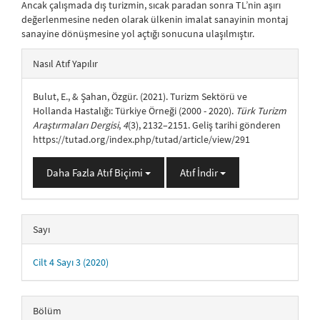
Ancak çalışmada dış turizmin, sıcak paradan sonra TL’nin aşırı
değerlenmesine neden olarak ülkenin imalat sanayinin montaj
sanayine dönüşmesine yol açtığı sonucuna ulaşılmıştır.
##plugins.themes.bootstrap3.article.details##
Nasıl Atıf Yapılır
Bulut, E., & Şahan, Özgür. (2021). Turizm Sektörü ve
Hollanda Hastalığı: Türkiye Örneği (2000 - 2020).
Türk Turizm
Araştırmaları Dergisi
,
4
(3), 2132–2151. Geliş tarihi gönderen
https://tutad.org/index.php/tutad/article/view/291
Daha Fazla Atıf Biçimi
Atıf İndir
Sayı
Cilt 4 Sayı 3 (2020)
Bölüm