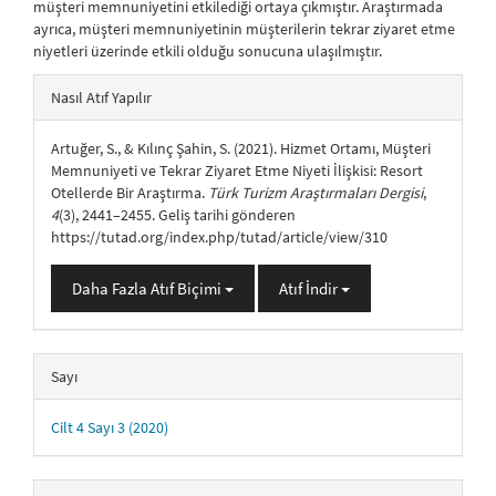
müşteri memnuniyetini etkilediği ortaya çıkmıştır. Araştırmada
ayrıca, müşteri memnuniyetinin müşterilerin tekrar ziyaret etme
niyetleri üzerinde etkili olduğu sonucuna ulaşılmıştır.
##plugins.themes.bootstrap3.article.details##
Nasıl Atıf Yapılır
Artuğer, S., & Kılınç Şahin, S. (2021). Hizmet Ortamı, Müşteri
Memnuniyeti ve Tekrar Ziyaret Etme Niyeti İlişkisi: Resort
Otellerde Bir Araştırma.
Türk Turizm Araştırmaları Dergisi
,
4
(3), 2441–2455. Geliş tarihi gönderen
https://tutad.org/index.php/tutad/article/view/310
Daha Fazla Atıf Biçimi
Atıf İndir
Sayı
Cilt 4 Sayı 3 (2020)