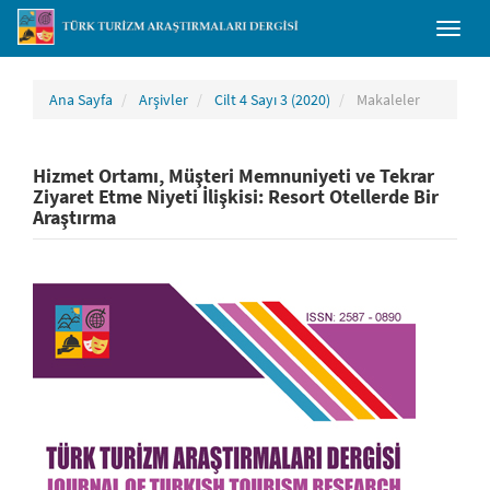
##plugins.themes.bootstrap3.accessible_menu.main_navigation##
Toggl
##plugins.themes.bootstrap3.accessible_menu.main_content##
naviga
##plugins.themes.bootstrap3.accessible_menu.sidebar##
Ana Sayfa
Arşivler
Cilt 4 Sayı 3 (2020)
Makaleler
Hizmet Ortamı, Müşteri Memnuniyeti ve Tekrar
Ziyaret Etme Niyeti İlişkisi: Resort Otellerde Bir
Araştırma
##plugins.themes.bootstrap3.article.sidebar##