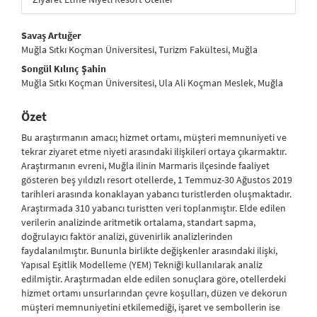
##plugins.themes.bootstrap3.article.main##
Savaş Artuğer
Muğla Sıtkı Koçman Üniversitesi, Turizm Fakültesi, Muğla
Songül Kılınç Şahin
Muğla Sıtkı Koçman Üniversitesi, Ula Ali Koçman Meslek, Muğla
Özet
Bu araştırmanın amacı; hizmet ortamı, müşteri memnuniyeti ve
tekrar ziyaret etme niyeti arasındaki ilişkileri ortaya çıkarmaktır.
Araştırmanın evreni, Muğla ilinin Marmaris ilçesinde faaliyet
gösteren beş yıldızlı resort otellerde, 1 Temmuz-30 Ağustos 2019
tarihleri arasında konaklayan yabancı turistlerden oluşmaktadır.
Araştırmada 310 yabancı turistten veri toplanmıştır. Elde edilen
verilerin analizinde aritmetik ortalama, standart sapma,
doğrulayıcı faktör analizi, güvenirlik analizlerinden
faydalanılmıştır. Bununla birlikte değişkenler arasındaki ilişki,
Yapısal Eşitlik Modelleme (YEM) Tekniği kullanılarak analiz
edilmiştir. Araştırmadan elde edilen sonuçlara göre, otellerdeki
hizmet ortamı unsurlarından çevre koşulları, düzen ve dekorun
müşteri memnuniyetini etkilemediği, işaret ve sembollerin ise