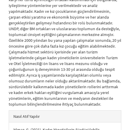
iyileştirme yöntemlerine yer verilmektedir ve analiz
yapılmaktadır. Kadın ve kız çocuklarının güçlendirilmesinin,
çarpan etkisi yaratma ve ekonomik büyüme ve her alanda
gerçekleştirilen gelişmeyi hızlandırıcı bir rolü bulunmaktadır.
UNDP, diğer BM ortakları ve uluslararası toplumun da desteğiyle,
toplumsal cinsiyet eşitliğini çalışmalarının merkezine almıştır.
Özellikle 2000 yılından bu yana yapılan çalışmalar sonunda, 20 yıl
öncesine göre çok daha fazla kız çocuğu eğitim alabilmektedir.
Çalışmada hizmet sektörü içerisinde yer alan turizm
işletmelerinde çalışan kadın yöneticilerin üniversitelerin Turizm
ve Otel İşletmeciliği ön lisans ve lisans mezunu olduğu ve
çoğunluğunun iş deneyiminin 13-30 yıl arasında olduğu tespit
edilmiştir. Ayrıca iş yaşamlarında karşılaştıkları olumlu veya
olumsuz durumların neler olduğu aktarılmaktadır. Bu bağlamda,
sürdürülebilir kalkınmada kadın yöneticilerin rollerini arttırmak
ve kadın erkek hakları eşitliğini vurgulamak amacıyla yerel
yönetimlerin, eğitim kurumlarının ve medyanın destekleri ile
toplumun bilinçlendirilmesine ihtiyaç bulunmaktadır.
##plugins.themes.bootstrap3.article.details##
Nasıl Atıf Yapılır
Yılmaz, G. (2021). Kadın Yöneticilerin Sürdürülebilir