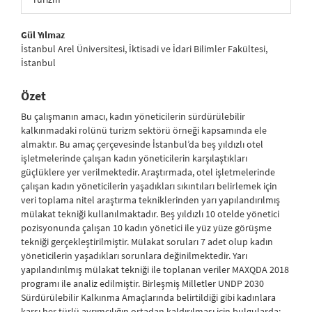
##plugins.themes.bootstrap3.article.main##
Gül Yılmaz
İstanbul Arel Üniversitesi, İktisadi ve İdari Bilimler Fakültesi,
İstanbul
Özet
Bu çalışmanın amacı, kadın yöneticilerin sürdürülebilir
kalkınmadaki rolünü turizm sektörü örneği kapsamında ele
almaktır. Bu amaç çerçevesinde İstanbul’da beş yıldızlı otel
işletmelerinde çalışan kadın yöneticilerin karşılaştıkları
güçlüklere yer verilmektedir. Araştırmada, otel işletmelerinde
çalışan kadın yöneticilerin yaşadıkları sıkıntıları belirlemek için
veri toplama nitel araştırma tekniklerinden yarı yapılandırılmış
mülakat tekniği kullanılmaktadır. Beş yıldızlı 10 otelde yönetici
pozisyonunda çalışan 10 kadın yönetici ile yüz yüze görüşme
tekniği gerçekleştirilmiştir. Mülakat soruları 7 adet olup kadın
yöneticilerin yaşadıkları sorunlara değinilmektedir. Yarı
yapılandırılmış mülakat tekniği ile toplanan veriler MAXQDA 2018
programı ile analiz edilmiştir. Birleşmiş Milletler UNDP 2030
Sürdürülebilir Kalkınma Amaçlarında belirtildiği gibi kadınlara
karşı her türlü ayrımcılığın ortadan kaldırılması için bulgularda;