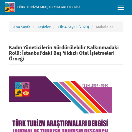
##plugins.themes.bootstrap3.accessible_menu.main_navigation##
Toggl
##plugins.themes.bootstrap3.accessible_menu.main_content##
naviga
##plugins.themes.bootstrap3.accessible_menu.sidebar##
Ana Sayfa
Arşivler
Cilt 4 Sayı 3 (2020)
Makaleler
Kadın Yöneticilerin Sürdürülebilir Kalkınmadaki
Rolü: İstanbul’daki Beş Yıldızlı Otel İşletmeleri
Örneği
##plugins.themes.bootstrap3.article.sidebar##