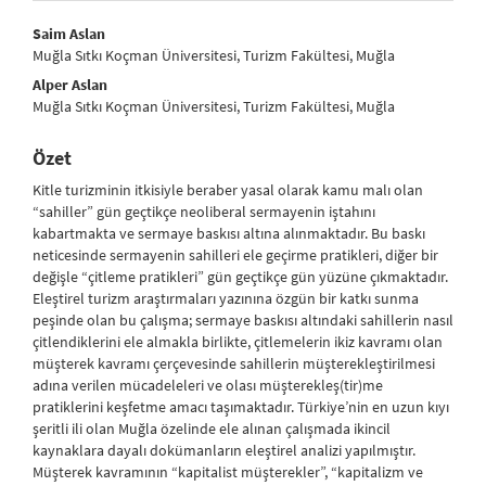
##plugins.themes.bootstrap3.article.main##
Saim Aslan
Muğla Sıtkı Koçman Üniversitesi, Turizm Fakültesi, Muğla
Alper Aslan
Muğla Sıtkı Koçman Üniversitesi, Turizm Fakültesi, Muğla
Özet
Kitle turizminin itkisiyle beraber yasal olarak kamu malı olan
“sahiller” gün geçtikçe neoliberal sermayenin iştahını
kabartmakta ve sermaye baskısı altına alınmaktadır. Bu baskı
neticesinde sermayenin sahilleri ele geçirme pratikleri, diğer bir
değişle “çitleme pratikleri” gün geçtikçe gün yüzüne çıkmaktadır.
Eleştirel turizm araştırmaları yazınına özgün bir katkı sunma
peşinde olan bu çalışma; sermaye baskısı altındaki sahillerin nasıl
çitlendiklerini ele almakla birlikte, çitlemelerin ikiz kavramı olan
müşterek kavramı çerçevesinde sahillerin müşterekleştirilmesi
adına verilen mücadeleleri ve olası müşterekleş(tir)me
pratiklerini keşfetme amacı taşımaktadır. Türkiye’nin en uzun kıyı
şeritli ili olan Muğla özelinde ele alınan çalışmada ikincil
kaynaklara dayalı dokümanların eleştirel analizi yapılmıştır.
Müşterek kavramının “kapitalist müşterekler”, “kapitalizm ve