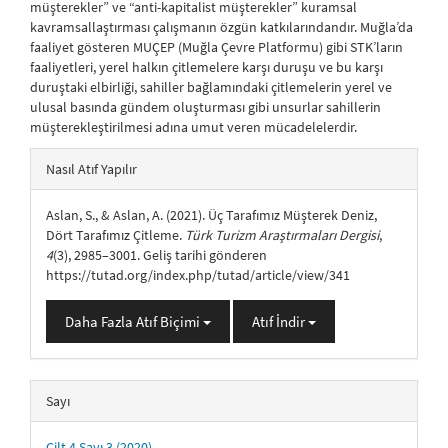
müşterekler” ve “anti-kapitalist müşterekler” kuramsal
kavramsallaştırması çalışmanın özgün katkılarındandır. Muğla’da
faaliyet gösteren MUÇEP (Muğla Çevre Platformu) gibi STK’ların
faaliyetleri, yerel halkın çitlemelere karşı duruşu ve bu karşı
duruştaki elbirliği, sahiller bağlamındaki çitlemelerin yerel ve
ulusal basında gündem oluşturması gibi unsurlar sahillerin
müşterekleştirilmesi adına umut veren mücadelelerdir.
##plugins.themes.bootstrap3.article.details##
Nasıl Atıf Yapılır
Aslan, S., & Aslan, A. (2021). Üç Tarafımız Müşterek Deniz,
Dört Tarafımız Çitleme.
Türk Turizm Araştırmaları Dergisi
,
4
(3), 2985–3001. Geliş tarihi gönderen
https://tutad.org/index.php/tutad/article/view/341
Daha Fazla Atıf Biçimi
Atıf İndir
Sayı
Cilt 4 Sayı 3 (2020)