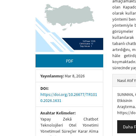
amaçlamaktad
olan Kapadok
olarak kullan
yöntemi ben
yöntemiyle be
görüşmeler 
kullanılarak
tabanlı chatb
artırdığını, 
hâle getird
PDF
koymaktadır.
sürecinde ya
Yayınlanmış:
Mar 8, 2026
##plugins
Nasıl Atıf Y
DOI:
SUNMAN, G
https://doi.org/10.26677/TR101
Etkisinin
0.2026.1631
Araştır
https://d
Anahtar Kelimeler:
Yapay Zekâ Chatbot
Teknolojileri Otel Yönetimi
Daha F
Yönetimsel Süreçler Karar Alma