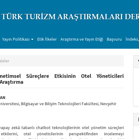
Yayın Politikası
Etik İlkeler
Araştırma ve Yayın Etiği
Başvuru
İndeks,
leler
etimsel Süreçlere Etkisinin Otel Yöneticileri
 Araştırma
bar##
.themes.bootstrap3.article.main##
MAN
versitesi, Bilgisayar ve Bilişim Teknolojileri Fakültesi, Nevşehir
yapay zekâ tabanlı chatbot teknolojilerinin otel yönetim süreçleri
etkilerini, otel yöneticilerinin perspektifinden incelemeyi