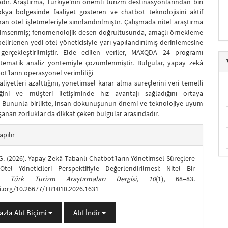
ır. Araştırma, Türkiye’nin önemli turizm destinasyonlarından biri
ya bölgesinde faaliyet gösteren ve chatbot teknolojisini aktif
an otel işletmeleriyle sınırlandırılmıştır. Çalışmada nitel araştırma
imsenmiş; fenomenolojik desen doğrultusunda, amaçlı örnekleme
lirlenen yedi otel yöneticisiyle yarı yapılandırılmış derinlemesine
gerçekleştirilmiştir. Elde edilen veriler, MAXQDA 24 programı
 tematik analiz yöntemiyle çözümlenmiştir. Bulgular, yapay zekâ
ot’ların operasyonel verimliliği
maliyetleri azalttığını, yönetimsel karar alma süreçlerini veri temelli
iğini ve müşteri iletişiminde hız avantajı sağladığını ortaya
 Bununla birlikte, insan dokunuşunun önemi ve teknolojiye uyum
şanan zorluklar da dikkat çeken bulgular arasındadır.
.themes.bootstrap3.article.details##
apılır
. (2026). Yapay Zekâ Tabanlı Chatbot’ların Yönetimsel Süreçlere
 Otel Yöneticileri Perspektifiyle Değerlendirilmesi: Nitel Bir
ma.
Türk Turizm Araştırmaları Dergisi
,
10
(1), 68–83.
oi.org/10.26677/TR1010.2026.1631
azla Atıf Biçimi
Atıf İndir