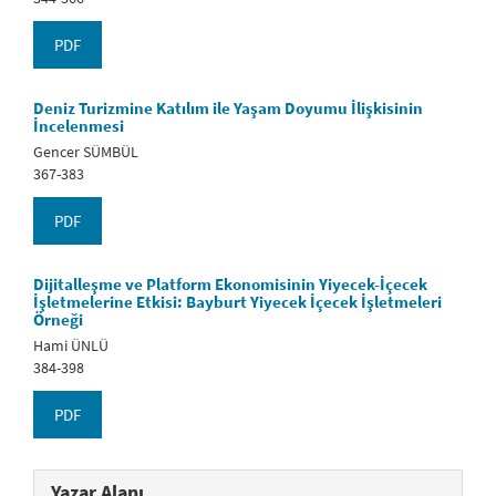
PDF
Deniz Turizmine Katılım ile Yaşam Doyumu İlişkisinin
İncelenmesi
Gencer SÜMBÜL
367-383
PDF
Dijitalleşme ve Platform Ekonomisinin Yiyecek-İçecek
İşletmelerine Etkisi: Bayburt Yiyecek İçecek İşletmeleri
Örneği
Hami ÜNLÜ
384-398
PDF
Yazar Alanı