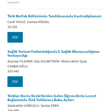
Makaleler
Türk Mutfak Kültürünün Tanıtılmasında Gastrodiplomasi
Cavit YAVUZ- Gamze KÖKSAL
10-332
PDF
Sağlık Turizmi Farkındalığında E-Sağlık Okuryazarlığının
Yordayıcılığı
Zeynep YILDIRIM- Eda GÜLBETEKİN- Abdurrahim Eyüp
CANBALOĞLU
333-343
PDF
Türkiye Dostu Devletlerden Gelen Öğrencilerin Lezzet
Bağlamında Türk Tatlılarına Bakış Açıları
Selahatdin GÖRGÜLÜ- Serdar EREN
344-366