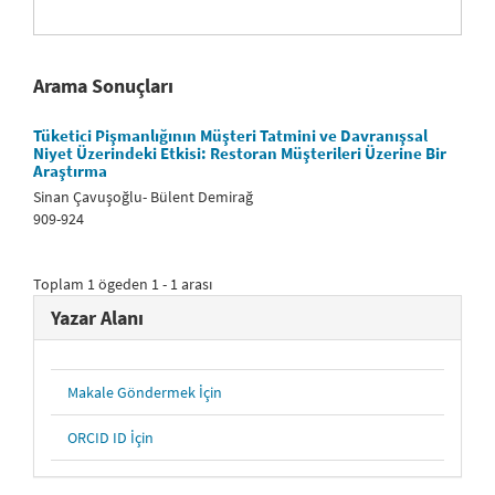
Arama Sonuçları
Tüketici Pişmanlığının Müşteri Tatmini ve Davranışsal
Niyet Üzerindeki Etkisi: Restoran Müşterileri Üzerine Bir
Araştırma
Sinan Çavuşoğlu- Bülent Demirağ
909-924
Toplam 1 ögeden 1 - 1 arası
Yazar Alanı
Makale Göndermek İçin
ORCID ID İçin