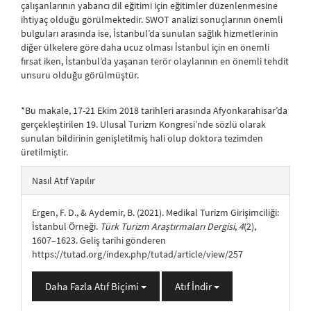
çalışanlarının yabancı dil eğitimi için eğitimler düzenlenmesine
ihtiyaç olduğu görülmektedir. SWOT analizi sonuçlarının önemli
bulguları arasında ise, İstanbul’da sunulan sağlık hizmetlerinin
diğer ülkelere göre daha ucuz olması İstanbul için en önemli
fırsat iken, İstanbul’da yaşanan terör olaylarının en önemli tehdit
unsuru olduğu görülmüştür.
*Bu makale, 17-21 Ekim 2018 tarihleri arasında Afyonkarahisar’da
gerçekleştirilen 19. Ulusal Turizm Kongresi’nde sözlü olarak
sunulan bildirinin genişletilmiş hali olup doktora tezimden
üretilmiştir.
##plugins.themes.bootstrap3.article.details##
Nasıl Atıf Yapılır
Ergen, F. D., & Aydemir, B. (2021). Medikal Turizm Girişimciliği:
İstanbul Örneği.
Türk Turizm Araştırmaları Dergisi
,
4
(2),
1607–1623. Geliş tarihi gönderen
https://tutad.org/index.php/tutad/article/view/257
Daha Fazla Atıf Biçimi
Atıf İndir