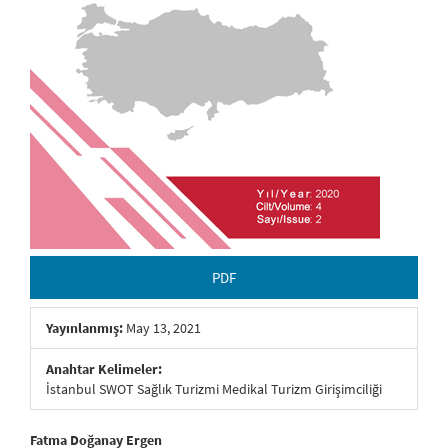
PDF
Yayınlanmış:
May 13, 2021
Anahtar Kelimeler:
İstanbul SWOT Sağlık Turizmi Medikal Turizm Girişimciliği
##plugins.themes.bootstrap3.article.main##
Fatma Doğanay Ergen