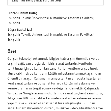
Sanal Tur Kent Sanal Turu 3d Gezi
##plugins.themes.bootstrap3.article.main##
Hicran Hanım Halaç
Eskişehir Teknik Üniversitesi, Mimarlık ve Tasarım Fakültesi,
Eskişehir
Büşra Saatci İzci
Eskişehir Teknik Üniversitesi, Mimarlık ve Tasarım Fakültesi,
Eskişehir
Özet
Gelişen teknoloji ortamında bilgiye hızlı erişim önemlidir ve bu
erişimi sağlayan araçlardan birisi sanal turlardır. Kentlerin
tanıtılması için de kullanılan sanal turlar kentlere erişebilmek,
algılayabilmek ve kentlerin kültür miraslarını tanımak açısından
önemli bir araçtır. Çalışmanın amacı tanıtım amacıyla hazırlanan
kent sanal turları ve bu sanal turlarda kültür miraslarına yer
verme oranlarını tespit etmek ve değerlendirmektir. Çalışmada
Yandex ve Google arama motorlarında sanal tur, kent sanal turu,
3d gezi ve 360 tur anahtar kelimelerine il adları eklenerek arama
yapılmış ve 26 ile ait 28 adet sanal tura ulaşılmıştır. Bulunan
sanal turlardaki verilerin düzeni, müzik ve video gibi eklentiler ve