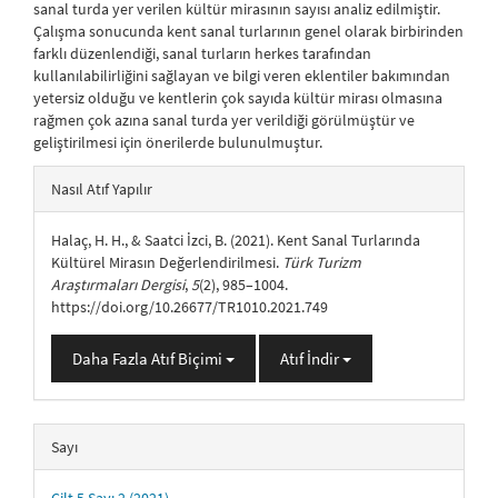
sanal turda yer verilen kültür mirasının sayısı analiz edilmiştir.
Çalışma sonucunda kent sanal turlarının genel olarak birbirinden
farklı düzenlendiği, sanal turların herkes tarafından
kullanılabilirliğini sağlayan ve bilgi veren eklentiler bakımından
yetersiz olduğu ve kentlerin çok sayıda kültür mirası olmasına
rağmen çok azına sanal turda yer verildiği görülmüştür ve
geliştirilmesi için önerilerde bulunulmuştur.
##plugins.themes.bootstrap3.article.details##
Nasıl Atıf Yapılır
Halaç, H. H., & Saatci İzci, B. (2021). Kent Sanal Turlarında
Kültürel Mirasın Değerlendirilmesi.
Türk Turizm
Araştırmaları Dergisi
,
5
(2), 985–1004.
https://doi.org/10.26677/TR1010.2021.749
Daha Fazla Atıf Biçimi
Atıf İndir
Sayı
Cilt 5 Sayı 2 (2021)