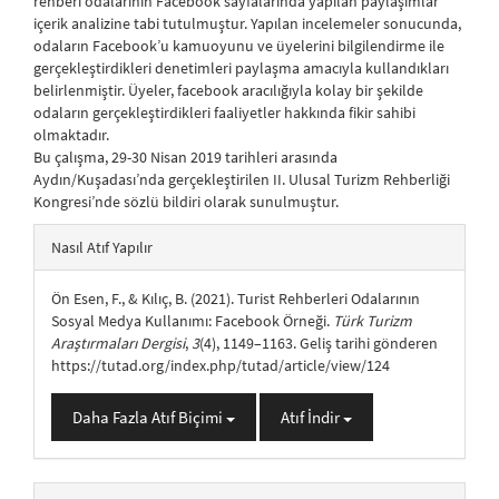
rehberi odalarının Facebook sayfalarında yapılan paylaşımlar
içerik analizine tabi tutulmuştur. Yapılan incelemeler sonucunda,
odaların Facebook’u kamuoyunu ve üyelerini bilgilendirme ile
gerçekleştirdikleri denetimleri paylaşma amacıyla kullandıkları
belirlenmiştir. Üyeler, facebook aracılığıyla kolay bir şekilde
odaların gerçekleştirdikleri faaliyetler hakkında fikir sahibi
olmaktadır.
Bu çalışma, 29-30 Nisan 2019 tarihleri arasında
Aydın/Kuşadası’nda gerçekleştirilen II. Ulusal Turizm Rehberliği
Kongresi’nde sözlü bildiri olarak sunulmuştur.
##plugins.themes.bootstrap3.article.details##
Nasıl Atıf Yapılır
Ön Esen, F., & Kılıç, B. (2021). Turist Rehberleri Odalarının
Sosyal Medya Kullanımı: Facebook Örneği.
Türk Turizm
Araştırmaları Dergisi
,
3
(4), 1149–1163. Geliş tarihi gönderen
https://tutad.org/index.php/tutad/article/view/124
Daha Fazla Atıf Biçimi
Atıf İndir