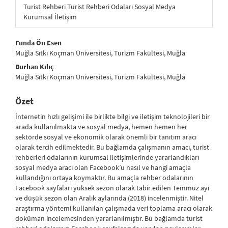
Turist Rehberi Turist Rehberi Odaları Sosyal Medya
Kurumsal İletişim
##plugins.themes.bootstrap3.article.main##
Funda Ön Esen
Muğla Sıtkı Koçman Üniversitesi, Turizm Fakültesi, Muğla
Burhan Kılıç
Muğla Sıtkı Koçman Üniversitesi, Turizm Fakültesi, Muğla
Özet
İnternetin hızlı gelişimi ile birlikte bilgi ve iletişim teknolojileri bir
arada kullanılmakta ve sosyal medya, hemen hemen her
sektörde sosyal ve ekonomik olarak önemli bir tanıtım aracı
olarak tercih edilmektedir. Bu bağlamda çalışmanın amacı, turist
rehberleri odalarının kurumsal iletişimlerinde yararlandıkları
sosyal medya aracı olan Facebook’u nasıl ve hangi amaçla
kullandığını ortaya koymaktır. Bu amaçla rehber odalarının
Facebook sayfaları yüksek sezon olarak tabir edilen Temmuz ayı
ve düşük sezon olan Aralık aylarında (2018) incelenmiştir. Nitel
araştırma yöntemi kullanılan çalışmada veri toplama aracı olarak
doküman incelemesinden yararlanılmıştır. Bu bağlamda turist