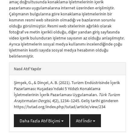
amaç doğrultusunda konaklama işletmelerinin içerik
pazarlaması uygulamalarına internet üzerinden erişilmiştir.
Çalışmanın bulgularına göre konaklama işletmelerinin bir
kısmının resmi web sitesinin olmadığı ve bazılarının sorunlu
olduğu görülmüştür. Resmi web sitelerinin ağırlıklı olarak
fotoğraf ve metin içerikli olduğu, diğer yandan giriş sayfasında
video içerik bulunduran işletme sayısının az olduğu anlaşılmıştır.
Ayrıca işletmelerin sosyal medya kullanımı incelendiğinde çoğu
işletmenin kısıtlı sayıda sosyal medya hesabının olduğu
belirlenmiştir.
##plugins.themes.bootstrap3.article.details##
Nasıl Atıf Yapılır
Şimşek, G., & Dinçel, A. B. (2021). Turizm Endüstrisinde İçerik
Pazarlaması: Kuşadası’ndaki 5 Yıldızlı Konaklama
İşletmelerinin İçerik Pazarlaması Uygulamaları.
Türk Turizm
Araştırmaları Dergisi
,
4
(2), 1234–1245. Geliş tarihi gönderen
https://tutad.org/index.php/tutad/article/view/234
Daha Fazla Atıf Biçimi
Atıf İndir