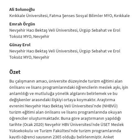
##plugins.themes.bootstrap3.article.main##
Ali Solunoğlu
Kırıkkale Üniversitesi, Fatma Şenses Sosyal Bilimler MYO, Kırıkkale
Emrah Örgün
Nevşehir Hacı Bektaş Veli Üniversitesi, Ürgüp Sebahat ve Erol
Toksöz MYO, Nevşehir
Günay Erol
Nevşehir Hacı Bektaş Veli Üniversitesi, Ürgüp Sebahat ve Erol
Toksöz MYO, Nevşehir
Özet
Bu çalışmanın amacı, üniversite düzeyinde turizm eğitimi alan
önlisans ve lisans programlarındaki öğrencilerin meslek aşkı, işin
anlamlılığı ve mutluluğa yönelik algılarını belirlemek ve bu
değişkenler arasındaki ilişkiyi ortaya koymaktır. Araştırma
evrenini Nevşehir Hacı Bektaş Veli Üniversitesi’nde (NHBVÜ)
turizm eğitimi alan önlisans ve lisans programlarında okuyan
öğrenciler oluşturmaktadır. Buna göre araştırmanın yapıldığı
tarihte (Ocak 2020) Nevşehir HBV Üniversitesi’nde ÜSET Meslek
Yüksekokulu ve Turizm Fakültesi’nde turizm programlarında
kayıtlı öğrenci sayısının 2365 olduğu belirlenmiştir. Anket