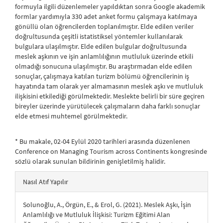
formuyla ilgili düzenlemeler yapıldıktan sonra Google akademik
formlar yardımıyla 330 adet anket formu çalışmaya katılmaya
gönüllü olan öğrencilerden toplanılmıştır. Elde edilen veriler
doğrultusunda çeşitli istatistiksel yöntemler kullanılarak
bulgulara ulaşılmıştır. Elde edilen bulgular doğrultusunda
meslek aşkının ve işin anlamlılığının mutluluk üzerinde etkili
olmadığı sonucuna ulaşılmıştır. Bu araştırmadan elde edilen
sonuçlar, çalışmaya katılan turizm bölümü öğrencilerinin iş
hayatında tam olarak yer almamasının meslek aşkı ve mutluluk
ilişkisini etkilediği görülmektedir. Meslekte belirli bir süre geçiren
bireyler üzerinde yürütülecek çalışmaların daha farklı sonuçlar
elde etmesi muhtemel görülmektedir.
* Bu makale, 02-04 Eylül 2020 tarihleri arasında düzenlenen
Conference on Managing Tourism across Continents kongresinde
sözlü olarak sunulan bildirinin genişletilmiş halidir.
##plugins.themes.bootstrap3.article.details##
Nasıl Atıf Yapılır
Solunoğlu, A., Örgün, E., & Erol, G. (2021). Meslek Aşkı, İşin
Anlamlılığı ve Mutluluk İlişkisi: Turizm Eğitimi Alan