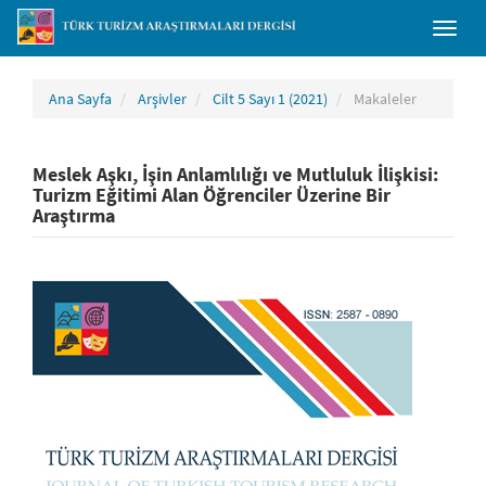
##plugins.themes.bootstrap3.accessible_menu.main_navigation##
Toggl
##plugins.themes.bootstrap3.accessible_menu.main_content##
naviga
##plugins.themes.bootstrap3.accessible_menu.sidebar##
Ana Sayfa
Arşivler
Cilt 5 Sayı 1 (2021)
Makaleler
Meslek Aşkı, İşin Anlamlılığı ve Mutluluk İlişkisi:
Turizm Eğitimi Alan Öğrenciler Üzerine Bir
Araştırma
##plugins.themes.bootstrap3.article.sidebar##