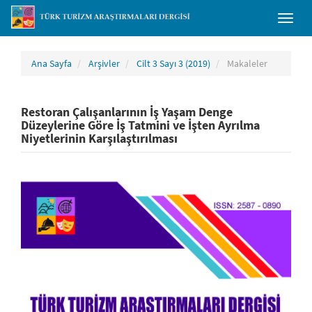
##plugins.themes.bootstrap3.accessible_menu.main_navigation##
Toggl
##plugins.themes.bootstrap3.accessible_menu.main_content##
naviga
##plugins.themes.bootstrap3.accessible_menu.sidebar##
Ana Sayfa
Arşivler
Cilt 3 Sayı 3 (2019)
Makaleler
Restoran Çalışanlarının İş Yaşam Denge
Düzeylerine Göre İş Tatmini ve İşten Ayrılma
Niyetlerinin Karşılaştırılması
##plugins.themes.bootstrap3.article.sidebar##