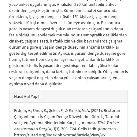
yüze anket uygulanmıştır. Analizler, 270 kullanılabilir anket
üzerinden gerçekleştirilmiştir. Kümeleme analizi sonucunda
örneklem, iş yaşam dengesi düşük 151 kişi ve iş yaşam dengesi
yüksek 119 kişi olmak üzere iki kümeye ayrılmıştır. Bu sonuca
göre, iş yaşam dengesi düşük olan restoran çalışanlarının daha
fazla olduğunu söylemek mümkündür. Demografik özelliklerden
cinsiyet, çalışma saati, haftalık izin ve dini bayramlarda çalışma
durumuna göre iş yaşam denge düzeyinin anlamlı farklılıklar
gösterdiği tespit edilmiştir. Ayrıca, iş yaşam denge düzeyine göre
hem iş tatmini hem de işten ayrılma niyeti anlamlı farklılıklar
göstermektedir. İş yaşam dengesi nispeten daha yüksek olan
restoran çalışanları, daha fazla iş tatminine sahiptir. Öte yandan iş
yaşam dengesi nispeten daha yüksek olan çalışanların işten
ayrılma niyeti daha düşüktür.
##plugins.themes.bootstrap3.article.details##
Nasıl Atıf Yapılır
Erdem, A., Unur, K., Şeker, F., & Kınıklı, M. A. (2021). Restoran
Çalışanlarının İş Yaşam Denge Düzeylerine Göre İş Tatmini
ve İşten Ayrılma Niyetlerinin Karşılaştırılması.
Türk Turizm
Araştırmaları Dergisi
,
3
(3), 709–724. Geliş tarihi gönderen
https://tutad.org/index.php/tutad/article/view/95