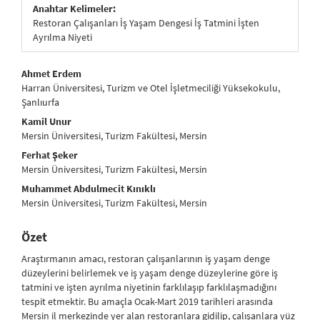
Anahtar Kelimeler:
Restoran Çalışanları İş Yaşam Dengesi İş Tatmini İşten
Ayrılma Niyeti
##plugins.themes.bootstrap3.article.main##
Ahmet Erdem
Harran Üniversitesi, Turizm ve Otel İşletmeciliği Yüksekokulu,
Şanlıurfa
Kamil Unur
Mersin Üniversitesi, Turizm Fakültesi, Mersin
Ferhat Şeker
Mersin Üniversitesi, Turizm Fakültesi, Mersin
Muhammet Abdulmecit Kınıklı
Mersin Üniversitesi, Turizm Fakültesi, Mersin
Özet
Araştırmanın amacı, restoran çalışanlarının iş yaşam denge
düzeylerini belirlemek ve iş yaşam denge düzeylerine göre iş
tatmini ve işten ayrılma niyetinin farklılaşıp farklılaşmadığını
tespit etmektir. Bu amaçla Ocak-Mart 2019 tarihleri arasında
Mersin il merkezinde yer alan restoranlara gidilip, çalışanlara yüz