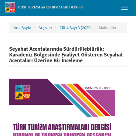
##plugins.themes.bootstrap3.accessible_menu.main_navigation##
Toggl
##plugins.themes.bootstrap3.accessible_menu.main_content##
naviga
##plugins.themes.bootstrap3.accessible_menu.sidebar##
Ana Sayfa
Arşivler
Cilt 4 Sayı 3 (2020)
Makaleler
Seyahat Acentalarında Sürdürülebilirlik:
Karadeniz Bölgesinde Faaliyet Gösteren Seyahat
Acentaları Üzerine Bir İnceleme
##plugins.themes.bootstrap3.article.sidebar##