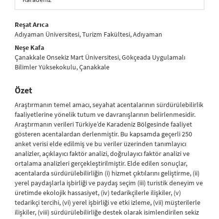
##plugins.themes.bootstrap3.article.main##
Reşat Arıca
Adıyaman Üniversitesi, Turizm Fakültesi, Adıyaman
Neşe Kafa
Çanakkale Onsekiz Mart Üniversitesi, Gökçeada Uygulamalı
Bilimler Yüksekokulu, Çanakkale
Özet
Araştırmanın temel amacı, seyahat acentalarının sürdürülebilirlik
faaliyetlerine yönelik tutum ve davranışlarının belirlenmesidir.
Araştırmanın verileri Türkiye’de Karadeniz Bölgesinde faaliyet
gösteren acentalardan derlenmiştir. Bu kapsamda geçerli 250
anket verisi elde edilmiş ve bu veriler üzerinden tanımlayıcı
analizler, açıklayıcı faktör analizi, doğrulayıcı faktör analizi ve
ortalama analizleri gerçekleştirilmiştir. Elde edilen sonuçlar,
acentalarda sürdürülebilirliğin (i) hizmet çıktılarını geliştirme, (ii)
yerel paydaşlarla işbirliği ve paydaş seçim (iii) turistik deneyim ve
üretimde ekolojik hassasiyet, (iv) tedarikçilerle ilişkiler, (v)
tedarikçi tercihi, (vi) yerel işbirliği ve etki izleme, (vii) müşterilerle
ilişkiler, (viii) sürdürülebilirliğe destek olarak isimlendirilen sekiz