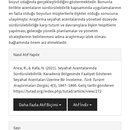
boyut odağında gerçekleştirildiğini göstermektedir. Bununla
birlikte acentaların sürdürülebilirlik kapsamında uygulamalarının
en fazla olduğu boyutun müşterilerle ilişkiler olduğu sonucuna
ulaşılmıştır. Araştırma seyahat acentalarında yönetsel düzeyde
sürdürülebilirliğe karşı tutum ve davranışlara ilişkin tespitlerin
yapılması, geleceğe yönelik planlamalar ve yönetim
stratejilerinin belirlenmesi adına araştırmayı izlek olması
bağlamında önem arz etmektedir.
##plugins.themes.bootstrap3.article.details##
Nasıl Atıf Yapılır
Arıca, R., & Kafa, N. (2021). Seyahat Acentalarında
Sürdürülebilirlik: Karadeniz Bölgesinde Faaliyet Gösteren
Seyahat Acentaları Üzerine Bir İnceleme.
Türk Turizm
Araştırmaları Dergisi
,
4
(3), 1847–1866. Geliş tarihi gönderen
https://tutad.org/index.php/tutad/article/view/272
Daha Fazla Atıf Biçimi
Atıf İndir
Sayı