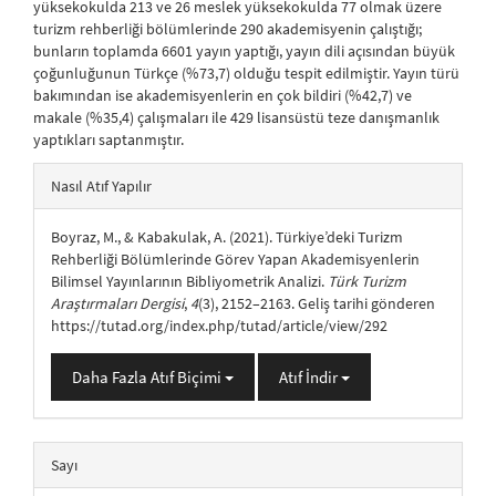
yüksekokulda 213 ve 26 meslek yüksekokulda 77 olmak üzere
turizm rehberliği bölümlerinde 290 akademisyenin çalıştığı;
bunların toplamda 6601 yayın yaptığı, yayın dili açısından büyük
çoğunluğunun Türkçe (%73,7) olduğu tespit edilmiştir. Yayın türü
bakımından ise akademisyenlerin en çok bildiri (%42,7) ve
makale (%35,4) çalışmaları ile 429 lisansüstü teze danışmanlık
yaptıkları saptanmıştır.
##plugins.themes.bootstrap3.article.details##
Nasıl Atıf Yapılır
Boyraz, M., & Kabakulak, A. (2021). Türkiye’deki Turizm
Rehberliği Bölümlerinde Görev Yapan Akademisyenlerin
Bilimsel Yayınlarının Bibliyometrik Analizi.
Türk Turizm
Araştırmaları Dergisi
,
4
(3), 2152–2163. Geliş tarihi gönderen
https://tutad.org/index.php/tutad/article/view/292
Daha Fazla Atıf Biçimi
Atıf İndir
Sayı