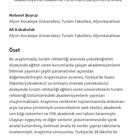
##plugins.themes.bootstrap3.article.main##
Mehmet Boyraz
Afyon Kocatepe Üniversitesi, Turizm Fakültesi, Afyonkarahisar
Ali Kabakulak
Afyon Kocatepe Üniversitesi, Turizm Fakültesi, Afyonkarahisar
Özet
Bu araştırmada, turizm rehberliği alanında yükseköğretim
düzeyinde eğitim veren kurumlarda çalışan akademisyenlerin
bilimsel yayınları çeşitli parametreler açısından
değerlendirilmiştir. Araştırmanın evrenini, Türkiye’de lisans
(fakülte/yüksekokul) ve önlisans (meslek yüksekokulu)
düzeyinde turizm rehberliği eğitimi veren üniversitelerin turizm
rehberliği bölümlerindeki akademisyenlerin yayınları
oluşturmaktadır. Araştırma verilerinin toplanmasında doküman-
arşiv tarama yöntemiyle üniversitelerin web siteleri, akademik
veri bilgi sistemleri ve YÖK akademik veri tabanı taranmıştır.
Ulaşılan özgeçmiş ve diğer verilerin çözümlenmesinde içerik
analizi kullanılmış, betimsel analiz ile veriler çapraz tablolarla
incelenmiştir. Araştırma sonucunda, Türkiye’de 38 fakülte ile