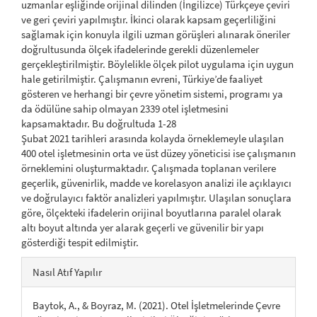
uzmanlar eşliğinde orijinal dilinden (İngilizce) Türkçeye çeviri
ve geri çeviri yapılmıştır. İkinci olarak kapsam geçerliliğini
sağlamak için konuyla ilgili uzman görüşleri alınarak öneriler
doğrultusunda ölçek ifadelerinde gerekli düzenlemeler
gerçekleştirilmiştir. Böylelikle ölçek pilot uygulama için uygun
hale getirilmiştir. Çalışmanın evreni, Türkiye’de faaliyet
gösteren ve herhangi bir çevre yönetim sistemi, programı ya
da ödülüne sahip olmayan 2339 otel işletmesini
kapsamaktadır. Bu doğrultuda 1-28
Şubat 2021 tarihleri arasında kolayda örneklemeyle ulaşılan
400 otel işletmesinin orta ve üst düzey yöneticisi ise çalışmanın
örneklemini oluşturmaktadır. Çalışmada toplanan verilere
geçerlik, güvenirlik, madde ve korelasyon analizi ile açıklayıcı
ve doğrulayıcı faktör analizleri yapılmıştır. Ulaşılan sonuçlara
göre, ölçekteki ifadelerin orijinal boyutlarına paralel olarak
altı boyut altında yer alarak geçerli ve güvenilir bir yapı
gösterdiği tespit edilmiştir.
##plugins.themes.bootstrap3.art
Nasıl Atıf Yapılır
Baytok, A., & Boyraz, M. (2021). Otel İşletmelerinde Çevre