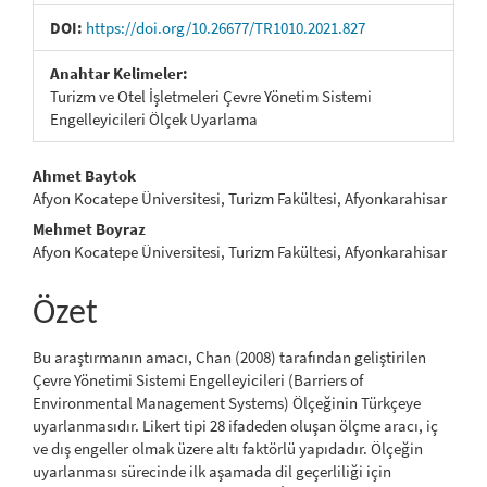
DOI:
https://doi.org/10.26677/TR1010.2021.827
Anahtar Kelimeler:
Turizm ve Otel İşletmeleri Çevre Yönetim Sistemi
Engelleyicileri Ölçek Uyarlama
##plugins.themes.bootstrap3.ar
Ahmet Baytok
Afyon Kocatepe Üniversitesi, Turizm Fakültesi, Afyonkarahisar
Mehmet Boyraz
Afyon Kocatepe Üniversitesi, Turizm Fakültesi, Afyonkarahisar
Özet
Bu araştırmanın amacı, Chan (2008) tarafından geliştirilen
Çevre Yönetimi Sistemi Engelleyicileri (Barriers of
Environmental Management Systems) Ölçeğinin Türkçeye
uyarlanmasıdır. Likert tipi 28 ifadeden oluşan ölçme aracı, iç
ve dış engeller olmak üzere altı faktörlü yapıdadır. Ölçeğin
uyarlanması sürecinde ilk aşamada dil geçerliliği için