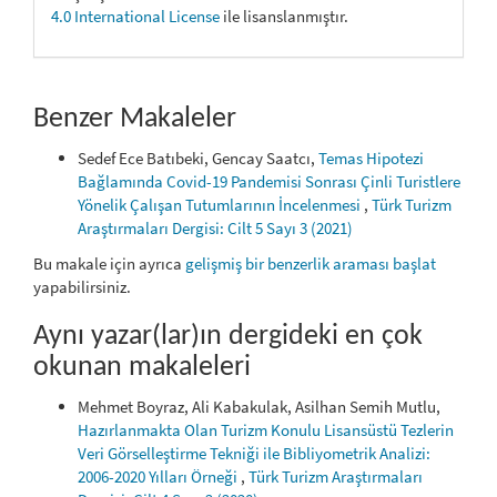
4.0 International License
ile lisanslanmıştır.
Benzer Makaleler
Sedef Ece Batıbeki, Gencay Saatcı,
Temas Hipotezi
Bağlamında Covid-19 Pandemisi Sonrası Çinli Turistlere
Yönelik Çalışan Tutumlarının İncelenmesi
,
Türk Turizm
Araştırmaları Dergisi: Cilt 5 Sayı 3 (2021)
Bu makale için ayrıca
gelişmiş bir benzerlik araması başlat
yapabilirsiniz.
Aynı yazar(lar)ın dergideki en çok
okunan makaleleri
Mehmet Boyraz, Ali Kabakulak, Asilhan Semih Mutlu,
Hazırlanmakta Olan Turizm Konulu Lisansüstü Tezlerin
Veri Görselleştirme Tekniği ile Bibliyometrik Analizi:
2006-2020 Yılları Örneği
,
Türk Turizm Araştırmaları