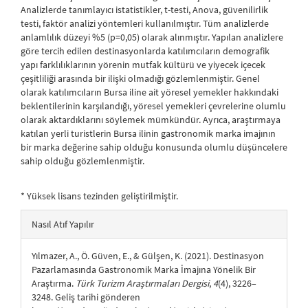
Analizlerde tanımlayıcı istatistikler, t-testi, Anova, güvenilirlik
testi, faktör analizi yöntemleri kullanılmıştır. Tüm analizlerde
anlamlılık düzeyi %5 (p=0,05) olarak alınmıştır. Yapılan analizlere
göre tercih edilen destinasyonlarda katılımcıların demografik
yapı farklılıklarının yörenin mutfak kültürü ve yiyecek içecek
çeşitliliği arasında bir ilişki olmadığı gözlemlenmiştir. Genel
olarak katılımcıların Bursa iline ait yöresel yemekler hakkındaki
beklentilerinin karşılandığı, yöresel yemekleri çevrelerine olumlu
olarak aktardıklarını söylemek mümkündür. Ayrıca, araştırmaya
katılan yerli turistlerin Bursa ilinin gastronomik marka imajının
bir marka değerine sahip olduğu konusunda olumlu düşüncelere
sahip olduğu gözlemlenmiştir.
* Yüksek lisans tezinden geliştirilmiştir.
##plugins.themes.bootstrap3.article.details##
Nasıl Atıf Yapılır
Yılmazer, A., Ö. Güven, E., & Gülşen, K. (2021). Destinasyon
Pazarlamasında Gastronomik Marka İmajına Yönelik Bir
Araştırma.
Türk Turizm Araştırmaları Dergisi
,
4
(4), 3226–
3248. Geliş tarihi gönderen