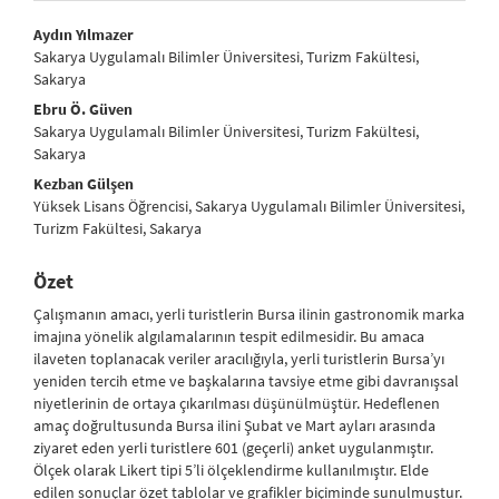
##plugins.themes.bootstrap3.article.main##
Aydın Yılmazer
Sakarya Uygulamalı Bilimler Üniversitesi, Turizm Fakültesi,
Sakarya
Ebru Ö. Güven
Sakarya Uygulamalı Bilimler Üniversitesi, Turizm Fakültesi,
Sakarya
Kezban Gülşen
Yüksek Lisans Öğrencisi, Sakarya Uygulamalı Bilimler Üniversitesi,
Turizm Fakültesi, Sakarya
Özet
Çalışmanın amacı, yerli turistlerin Bursa ilinin gastronomik marka
imajına yönelik algılamalarının tespit edilmesidir. Bu amaca
ilaveten toplanacak veriler aracılığıyla, yerli turistlerin Bursa’yı
yeniden tercih etme ve başkalarına tavsiye etme gibi davranışsal
niyetlerinin de ortaya çıkarılması düşünülmüştür. Hedeflenen
amaç doğrultusunda Bursa ilini Şubat ve Mart ayları arasında
ziyaret eden yerli turistlere 601 (geçerli) anket uygulanmıştır.
Ölçek olarak Likert tipi 5’li ölçeklendirme kullanılmıştır. Elde
edilen sonuçlar özet tablolar ve grafikler biçiminde sunulmuştur.