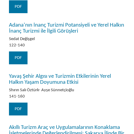
PDF
Adana’nın İnanç Turizmi Potansiyeli ve Yerel Halkın
İnanç Turizmi ile İlgili Görüşleri
Sedat Değişgel
122-140
PDF
Yavaş Şehir Algısı ve Turizmin Etkilerinin Yerel
Halkın Yaşam Doyumuna Etkisi
Shırın Salı Öztürk- Ayşe Sünnetçioğlu
141-160
PDF
Akıllı Turizm Araç ve Uygulamalarının Konaklama
İşletmelerinde Değerlendirilmesi: Sakarya İlinde Bir