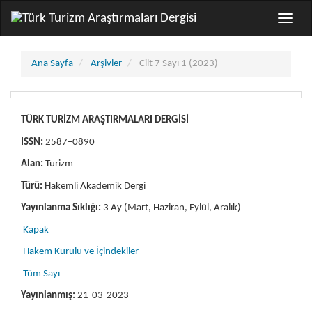
##plugins.themes.bootstrap3.accessible_menu.main_navigation##
Toggle
##plugins.themes.bootstrap3.accessible_menu.main_content##
naviga
##plugins.themes.bootstrap3.accessible_menu.sidebar##
Ana Sayfa
Arşivler
Cilt 7 Sayı 1 (2023)
TÜRK TURİZM ARAŞTIRMALARI DERGİSİ
ISSN:
2587–0890
Alan:
Turizm
Türü:
Hakemli Akademik Dergi
Yayınlanma Sıklığı:
3 Ay (Mart, Haziran, Eylül, Aralık)
Kapak
Hakem Kurulu ve İçindekiler
Tüm Sayı
Yayınlanmış:
21-03-2023