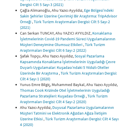
Dergisi: Cilt 5 Sayı 3 (2021)
Çağla Alimanoğlu, Ahu Yazıcı Ayyıldız,
Ege Bölgesi’ndeki
Sakin Şehirler Üzerine Çevrimiçi Bir Araştırma: TripAdvisor
Örneği
,
Türk Turizm Araştırmaları Dergisi: Cilt 5 Sayı 2
(2021)
Can Serkan TUNCAY, Ahu YAZICI AYYILDIZ,
Konaklama
İşletmelerinin Covid-19 Pandemi Süreci Uygulamalarının
Müşteri Deneyimine Olumsuz Etkileri
,
Türk Turizm
Araştırmaları Dergisi: Cilt 6 Sayı 2 (2022)
Şafak Topçu, Ahu Yazıcı Ayyıldız,
Sosyal Pazarlama
Kapsamında Konaklama İşletmelerinin Uyguladığı Çevre
Duyarlı Uygulamalar: Kuşadası’ndaki 5 Yıldızlı Oteller
Üzerinde Bir Araştırma
,
Türk Turizm Araştırmaları Dergisi:
Cilt 4 Sayı 1 (2020)
Yunus Emre Bilgiç, Muhammed Baykal, Ahu Yazıcı Ayyıldız,
Thomas Cook Krizinde Otel İşletmelerinin Uyguladığı
Pazarlama Stratejileri: Kuşadası Örneği
,
Türk Turizm
Araştırmaları Dergisi: Cilt 4 Sayı 2 (2020)
Ahu Yazıcı Ayyıldız,
Duyusal Pazarlama Uygulamalarının
Müşteri Tatmini ve Elektronik Ağızdan Ağıza İletişim
Üzerine Etkisi
,
Türk Turizm Araştırmaları Dergisi: Cilt 4 Sayı
4 (2020)