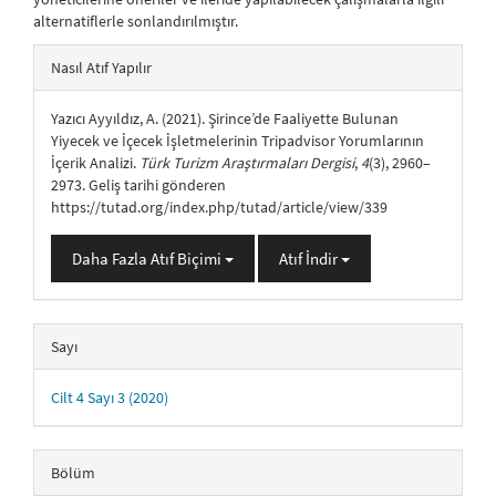
alternatiflerle sonlandırılmıştır.
##plugins.themes.bootstrap3.article.details##
Nasıl Atıf Yapılır
Yazıcı Ayyıldız, A. (2021). Şirince’de Faaliyette Bulunan
Yiyecek ve İçecek İşletmelerinin Tripadvisor Yorumlarının
İçerik Analizi.
Türk Turizm Araştırmaları Dergisi
,
4
(3), 2960–
2973. Geliş tarihi gönderen
https://tutad.org/index.php/tutad/article/view/339
Daha Fazla Atıf Biçimi
Atıf İndir
Sayı
Cilt 4 Sayı 3 (2020)
Bölüm