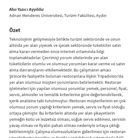
##plugins.themes.bootstrap3.article.main##
Ahu Yazıcı Ayyıldız
Adnan Menderes Üniversitesi, Turizm Fakültesi, Aydın
Özet
Teknolojinin gelişmesiyle birlikte turizm sektöründe ve onun
altında yer alan yiyecek ve içecek sektöründe tüketiciler satın
alma kararı vermeden önce internet ortamında bilgi
toplamaktadırlar. Çevrimiçi yorum sitelerinde yer alan
tüketicilerin olumlu ve olumsuz yorumları karar verme ve satın
alma davranışlarını etkilemektedir. Bu çalışmanın amacı
Şirince’de faaliyette bulunan restoranlara ilişkin Tripadvisor’da
yer alan olumsuz müşteri yorumlarını belirlemektir. Restoran
işletmeleri için yapılan olumsuz yorumlar yemek, personel, fiyat,
servis, atmosfer ve temizlik kriterlerine göre değerlendirilerek,
içerik analizine tabi tutulmuştur. Restoran müşterilerinin en çok
olumsuz yorum yaptığı kriterlerin yemek, servis ve fiyat olduğu
ortaya çıkmıştır. Bu kriterlerin altında yer alan şikayetlerin
yemeğin kötü ve lezzetsiz olması, soğuk servis edilmesi, servisin
yavaş olması ve fiyatın pahalı olması nedeniyle ortaya çıktığı
belirlenmiştir. Çalışma olumsuzlukların giderilmesi için restoran
yöneticilerine öneriler ve ileride yapılabilecek çalışmalarla ilgili