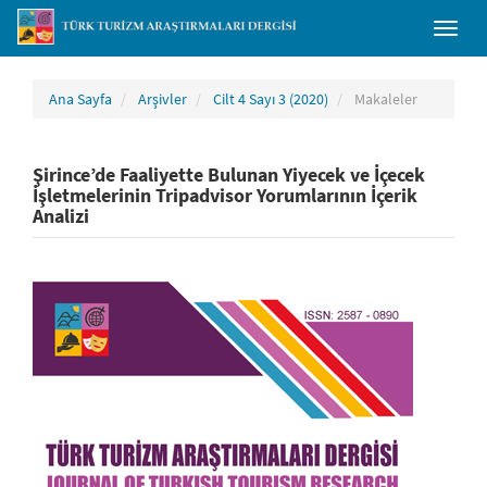
##plugins.themes.bootstrap3.accessible_menu.main_navigation##
Toggl
##plugins.themes.bootstrap3.accessible_menu.main_content##
naviga
##plugins.themes.bootstrap3.accessible_menu.sidebar##
Ana Sayfa
Arşivler
Cilt 4 Sayı 3 (2020)
Makaleler
Şirince’de Faaliyette Bulunan Yiyecek ve İçecek
İşletmelerinin Tripadvisor Yorumlarının İçerik
Analizi
##plugins.themes.bootstrap3.article.sidebar##