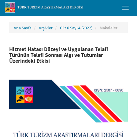
##plugins.themes.bootstrap3.accessible_menu.main_navigation##
Toggl
##plugins.themes.bootstrap3.accessible_menu.main_content##
naviga
##plugins.themes.bootstrap3.accessible_menu.sidebar##
Ana Sayfa
Arşivler
Cilt 6 Sayı 4 (2022)
Makaleler
Hizmet Hatası Düzeyi ve Uygulanan Telafi
Türünün Telafi Sonrası Algı ve Tutumlar
Üzerindeki Etkisi
##plugins.themes.bootstrap3.article.sidebar##