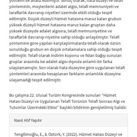
yöntemi ile analiz edilmiştir. Sonuç olarak, hata düzeyi ve telafi
yönteminin, müşterilerin adalet algısı, telafi memnuniyeti ve
taraftarlık davranışı niyetleri üzerinde etkili olduğu tespit
edilmiştir. Düşük düzeyli hizmet hatasına maruz kalan grubun
yüksek düzeyli hizmet hatasına maruz kalan gruptan daha
yüksek düzeyde adalet algısına, telafi memnuniyetine ve
taraftarlık davranışı niyetine sahip olduğu anlaşılmıştır. Telafi
yöntemine göre yapılan karşılaştırmalarda telafi olarak özrün
sunulduğu grubun en düşük ortalamalara sahip olduğu tespit
edilmiştir. Telafi olarak indirim kuponu ve fidan bağışı sunulan
gruplar arasında ise adalet algısı dışında anlamlı bir farka
ulaşılamamıştır. Son olarak hata düzeyine göre uygulanan telafi
yöntemleri arasında hesaplanan farkların anlamlılık düzeyine
ulaşamadığı tespit edilmiştir.
Bu çalışma 22. Ulusal Turizm Kongresinde sunulan “Hizmet
Hatası Düzeyi ve Uygulanan Telafi Türünün Telafi Sonrası Algı ve
Tutumlar Üzerindeki Etkisi” başlıklı bildirinin genişletilmiş halidir.
##plugins.themes.bootstrap3.article.details##
Nasıl Atıf Yapılır
Tengilimoğlu, E., & Öztürk, Y. (2022). Hizmet Hatası Düzeyi ve