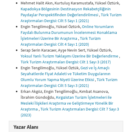
Mehmet Halit Akın, Kurtuluş Karamustafa, Yüksel Öztürk,
Kapadokya Bölgesinin Destinasyon Rekabetçiliğinin
Paydaşlar Perspektifinden Değerlendirilmesi
,
Türk Turizm
Araştırmaları Dergisi: Cilt 5 Sayı 1 (2021)
Engin Tengilimoğlu, Yüksel Öztürk,
Online Yorumların
Faydalı Bulunma Durumunun İncelenmesi: Konaklama
İşletmeleri Üzerine Bir Araştırma
,
Türk Turizm
Araştırmaları Dergisi: Cilt 4 Sayı 1 (2020)
Serap Serin Karacaer, Ayşe Nevin Sert, Yüksel Öztürk,
Yoksul Yanlı Turizm Yaklaşımı Üzerine Bir Değerlendirme
,
Türk Turizm Araştırmaları Dergisi: Cilt 1 Sayı 3 (2017)
Engin Tengilimoğlu, Yüksel Öztük,
Gezi ve İş Amaçlı
Seyahatlerde Fiyat Adaleti ve Tüketim Duygularının
Olumlu Yorum Yapma Niyeti Üzerine Etkisi
,
Türk Turizm
Araştırmaları Dergisi: Cilt 5 Sayı 3 (2021)
Erkan Akgöz, Engin Tengilimoğlu, Kımbat Asanova,
İbrahim Gündoğdu,
Kırgızistan Turizm İşletmeleri ile
Mesleki İlişkileri Araştırma ve Geliştirmeye Yönelik Bir
Araştırma
,
Türk Turizm Araştırmaları Dergisi: Cilt 7 Sayı 3
(2023)
Yazar Alanı