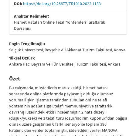
DOI:
https://doi.org/10.26677/TR1010.2022.1133
Anahtar Kelimeler:
Hizmet Hataları Online Telafi Yöntemleri Taraftarlık
Davranışı
##plugins.themes.bootstrap3.article.main##
Engin Tengilimoğlu
Selçuk Üniversitesi, Beyşehir Ali Akkanat Turizm Fakültesi, Konya
Yüksel Öztürk
Ankara Hacı Bayram Veli Üniversitesi, Turizm Fakültesi, Ankara
Özet
Bu çalışmada, müşterilerin maruz kaldığı hizmet hatası
sonrasında online platformda paylaşmış olduğu olumsuz
yoruma ilişkin işletme tarafından sunulan online telafi
yönteminin adalet algısı, telafi memnuniyeti ve taraftarlık
davranışı üzerindeki etkisi incelenmiştir. 2 hata düzeyi
(düşük/yüksek) ve 3 telafi türü (özür/indirim kuponu/fidan bağışı)
olmak üzere geliştirilen 6 farklı senaryo ile toplam 396
katılımcıdan veriler toplanmıştır. Elde edilen veriler MANOVA